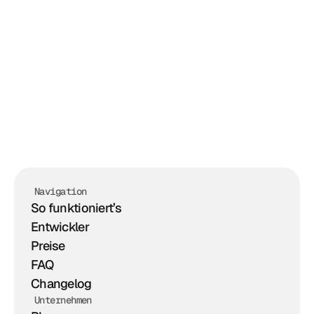
Semantic data hosted on Hugging Face (CORS-
friendly)
Deep merge for policy overrides
Navigation
So funktioniert’s
Entwickler
Preise
FAQ
Changelog
Unternehmen